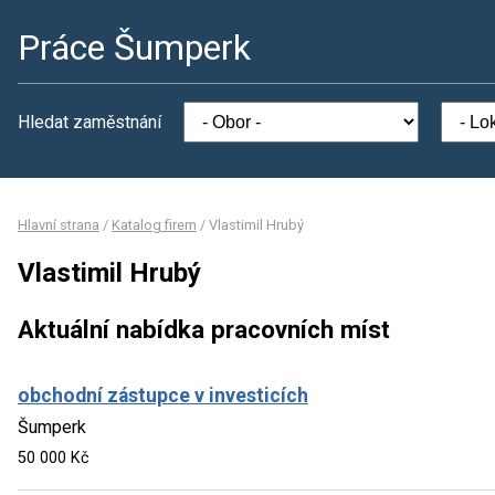
Práce Šumperk
Hledat zaměstnání
Hlavní strana
/
Katalog firem
/
Vlastimil Hrubý
Vlastimil Hrubý
Aktuální nabídka pracovních míst
obchodní zástupce v investicích
Šumperk
50 000 Kč