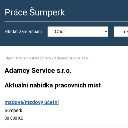
Práce Šumperk
Hledat zaměstnání
Hlavní strana
/
Katalog firem
/
Adamcy Service s.r.o.
Adamcy Service s.r.o.
Aktuální nabídka pracovních míst
mzdová/mzdový účetní
Šumperk
30 000 Kč