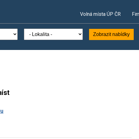
Volná místa ÚP ČR
Fir
Zobrazit nabídky
íst
ru