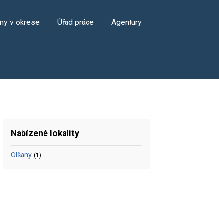
my v okrese
Úřad práce
Agentury
Nabízené lokality
Olšany
(1)