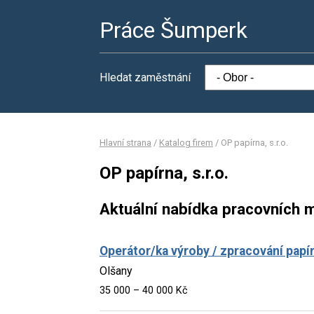
Práce Šumperk
Hledat zaměstnání
Hlavní strana
/
Katalog firem
/
OP papírna, s.r.o.
OP papírna, s.r.o.
Aktuální nabídka pracovních m
Operátor/ka výroby / zpracování papí
Olšany
35 000 – 40 000 Kč