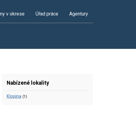
my v okrese
Úřad práce
Agentury
Nabízené lokality
Klopina
(1)