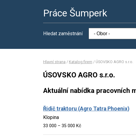
Práce Šumperk
Hledat zaměstnání
Hlavní strana
/
Katalog firem
/
ÚSOVSKO AGRO s.r.o.
ÚSOVSKO AGRO s.r.o.
Aktuální nabídka pracovních m
Řidič traktoru (Agro Tatra Phoenix)
Klopina
33 000 – 35 000 Kč