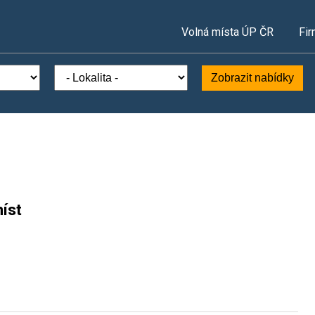
Volná místa ÚP ČR
Fir
Zobrazit nabídky
íst