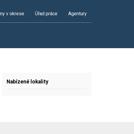
my v okrese
Úřad práce
Agentury
Nabízené lokality