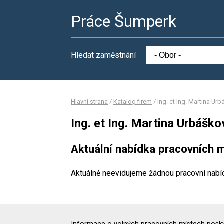
Práce Šumperk
Hledat zaměstnání
Hlavní strana
/
Katalog firem
/
Ing. et Ing. Martina Ur
Ing. et Ing. Martina Urbáško
Aktuální nabídka pracovních m
Aktuálně neevidujeme žádnou pracovní nabí