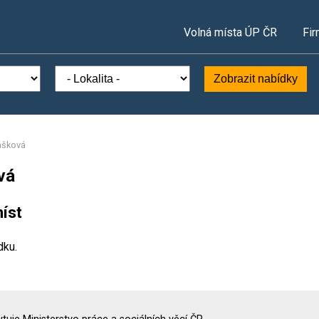
Volná místa ÚP ČR
Fir
Zobrazit nabídky
bášková
vá
íst
dku.