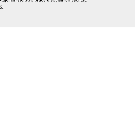
uje Ministerstvo práce a sociálních věcí ČR.
6.