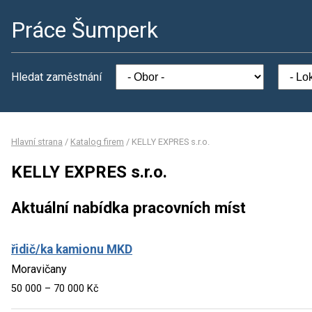
Práce Šumperk
Hledat zaměstnání
Hlavní strana
/
Katalog firem
/
KELLY EXPRES s.r.o.
KELLY EXPRES s.r.o.
Aktuální nabídka pracovních míst
řidič/ka kamionu MKD
Moravičany
50 000 – 70 000 Kč