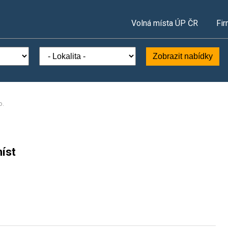
Volná místa ÚP ČR
Fir
Zobrazit nabídky
o.
íst