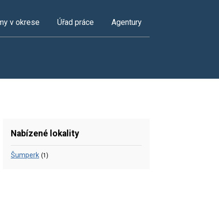
my v okrese
Úřad práce
Agentury
Nabízené lokality
Šumperk
(1)