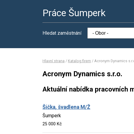
Práce Šumperk
Hledat zaměstnání
Hlavní strana
/
Katalog firem
/
Acronym Dynamics s.r.
Acronym Dynamics s.r.o.
Aktuální nabídka pracovních m
Šička, švadlena M/Ž
Šumperk
25 000 Kč