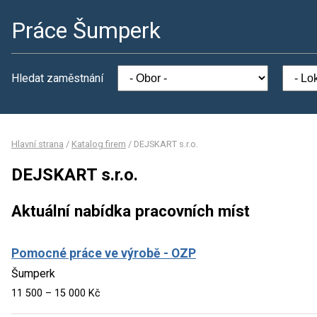
Práce Šumperk
Hledat zaměstnání
Hlavní strana
/
Katalog firem
/
DEJSKART s.r.o.
DEJSKART s.r.o.
Aktuální nabídka pracovních míst
Pomocné práce ve výrobě - OZP
Šumperk
11 500 – 15 000 Kč