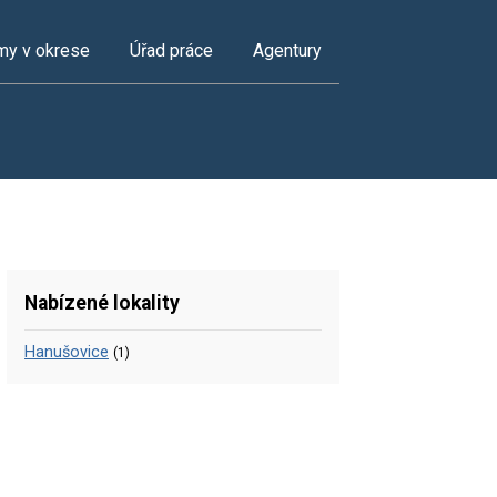
my v okrese
Úřad práce
Agentury
Nabízené lokality
Hanušovice
(1)