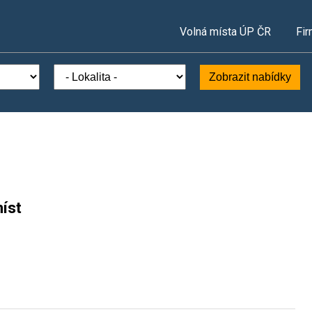
Volná místa ÚP ČR
Fir
Zobrazit nabídky
íst