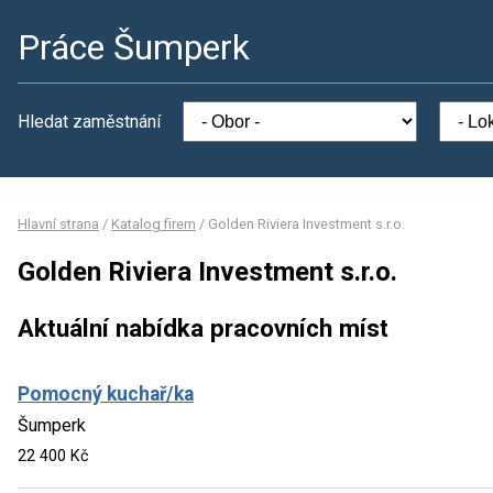
Práce Šumperk
Hledat zaměstnání
Hlavní strana
/
Katalog firem
/
Golden Riviera Investment s.r.o.
Golden Riviera Investment s.r.o.
Aktuální nabídka pracovních míst
Pomocný kuchař/ka
Šumperk
22 400 Kč