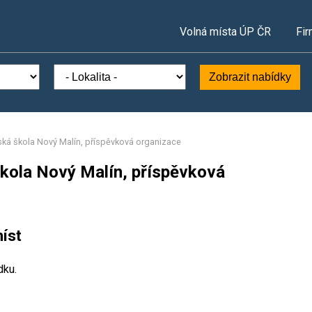
Volná místa ÚP ČR
Fir
Zobrazit nabídky
ská škola Nový Malín, příspěvková organizace
škola Nový Malín, příspěvková
íst
dku.