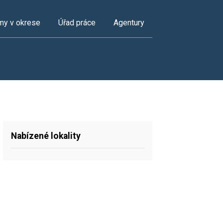
my v okrese
Úřad práce
Agentury
Nabízené lokality