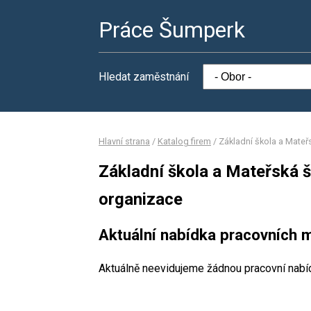
Práce Šumperk
Hledat zaměstnání
Hlavní strana
/
Katalog firem
/
Základní škola a Mateř
Základní škola a Mateřská 
organizace
Aktuální nabídka pracovních m
Aktuálně neevidujeme žádnou pracovní nabí