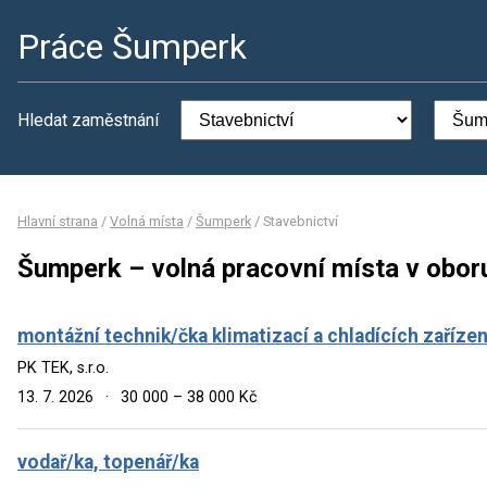
Práce Šumperk
Hledat zaměstnání
Hlavní strana
/
Volná místa
/
Šumperk
/
Stavebnictví
Šumperk – volná pracovní místa v obor
montážní technik/čka klimatizací a chladících zařízen
PK TEK, s.r.o.
13. 7. 2026
·
30 000 – 38 000 Kč
vodař/ka, topenář/ka