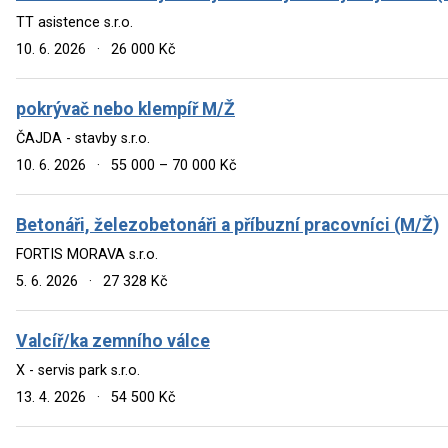
TT asistence s.r.o.
10. 6. 2026
·
26 000 Kč
pokrývač nebo klempíř M/Ž
ČAJDA - stavby s.r.o.
10. 6. 2026
·
55 000 – 70 000 Kč
Betonáři, železobetonáři a příbuzní pracovníci (M/Ž)
FORTIS MORAVA s.r.o.
5. 6. 2026
·
27 328 Kč
Valcíř/ka zemního válce
X - servis park s.r.o.
13. 4. 2026
·
54 500 Kč