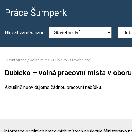
Práce Šumperk
Hledat zaměstnání
Hlavní strana
/
Volná místa
/
Dubicko
/
Stavebnictví
Dubicko – volná pracovní místa v oboru
Aktuálně neevidujeme žádnou pracovní nabídku.
Informace o volných pracovních místech poskytuje Ministerstvo pr