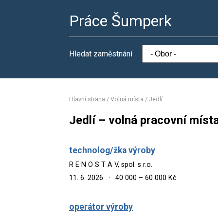
Práce Šumperk
Hledat zaměstnání
Hlavní strana
/
Volná místa
/
Jedlí
Jedlí – volná pracovní míst
technolog/žka výroby
R E N O S T A V, spol. s r.o.
11. 6. 2026
·
40 000 – 60 000 Kč
operátor výroby