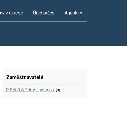
my v okrese
Úřad práce
Agentury
Zaměstnavatelé
R E N O S T A V, spol. s r.o.
(3)