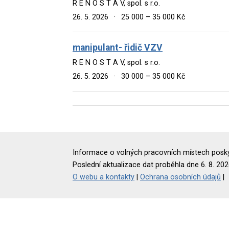
R E N O S T A V, spol. s r.o.
26. 5. 2026
·
25 000 – 35 000 Kč
manipulant- řidič VZV
R E N O S T A V, spol. s r.o.
26. 5. 2026
·
30 000 – 35 000 Kč
Informace o volných pracovních místech poskyt
Poslední aktualizace dat proběhla dne 6. 8. 202
O webu a kontakty
|
Ochrana osobních údajů
|