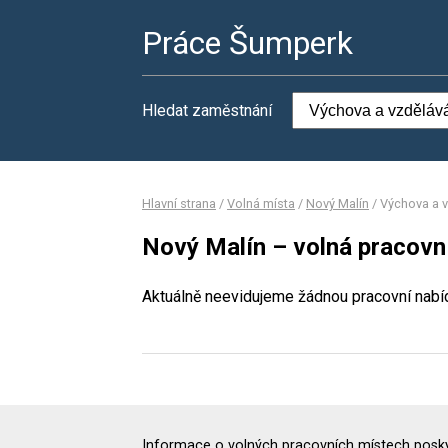
Práce Šumperk
Hledat zaměstnání
Hlavní strana
/
Volná místa
/
Nový Malín
/
Výchova a v
Nový Malín – volná pracovn
Aktuálně neevidujeme žádnou pracovní nabí
Informace o volných pracovních místech poskyt