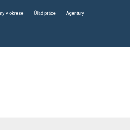
my v okrese
Úřad práce
Agentury