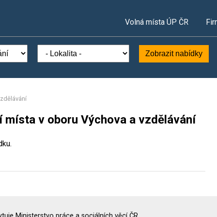
Volná místa ÚP ČR
Fir
Zobrazit nabídky
zdělávání
í místa v oboru Výchova a vzdělávání
dku.
uje Ministerstvo práce a sociálních věcí ČR.