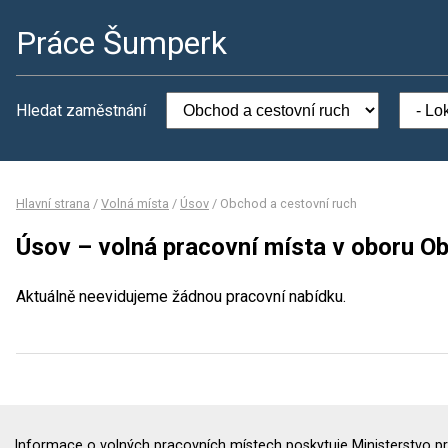
Práce Šumperk
Hledat zaměstnání
Hlavní strana
/
Volná místa
/
Úsov
/
Obchod a cestovní ruch
Úsov – volná pracovní místa v oboru O
Aktuálně neevidujeme žádnou pracovní nabídku.
Informace o volných pracovních místech poskytuje Ministerstvo pr