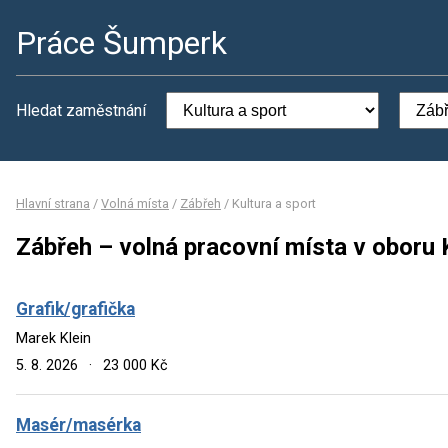
Práce Šumperk
Hledat zaměstnání
Hlavní strana
/
Volná místa
/
Zábřeh
/
Kultura a sport
Zábřeh – volná pracovní místa v oboru 
Grafik/grafička
Marek Klein
5. 8. 2026
·
23 000 Kč
Masér/masérka