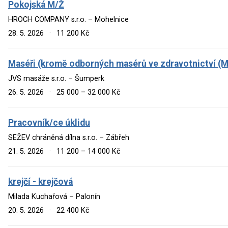
Pokojská M/Ž
HROCH COMPANY s.r.o. – Mohelnice
28. 5. 2026
·
11 200 Kč
Maséři (kromě odborných masérů ve zdravotnictví (M
JVS masáže s.r.o. – Šumperk
26. 5. 2026
·
25 000 – 32 000 Kč
Pracovník/ce úklidu
SEŽEV chráněná dílna s.r.o. – Zábřeh
21. 5. 2026
·
11 200 – 14 000 Kč
krejčí - krejčová
Milada Kuchařová – Palonín
20. 5. 2026
·
22 400 Kč