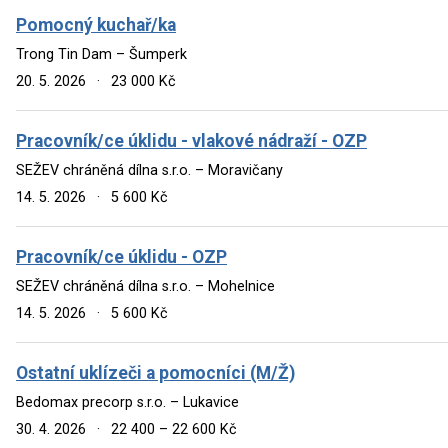
Pomocný kuchař/ka
Trong Tin Dam – Šumperk
20. 5. 2026
·
23 000 Kč
Pracovník/ce úklidu - vlakové nádraží - OZP
SEŽEV chráněná dílna s.r.o. – Moravičany
14. 5. 2026
·
5 600 Kč
Pracovník/ce úklidu - OZP
SEŽEV chráněná dílna s.r.o. – Mohelnice
14. 5. 2026
·
5 600 Kč
Ostatní uklízeči a pomocníci (M/Ž)
Bedomax precorp s.r.o. – Lukavice
30. 4. 2026
·
22 400 – 22 600 Kč