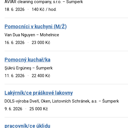
AVIAR cleaning company, s.r.o. – Šumperk
18. 6. 2026
·
140 Kč / hod.
Pomocníci v kuchyni (M/Ž)
Van Dua Nguyen – Mohelnice
16. 6. 2026
·
23 000 Kč
Pomocný kuchař/ka
Şükrü Ergüneş – Šumperk
11. 6. 2026
·
22 400 Kč
Lakýrník/ce práškové lakovny
DOLS-výroba Dveří, Oken, Listovních Schránek, a.s. – Šumperk
9. 6. 2026
·
25 000 Kč
pracovník/ce úklidu