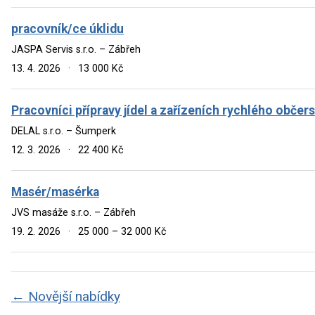
pracovník/ce úklidu
JASPA Servis s.r.o. – Zábřeh
13. 4. 2026
·
13 000 Kč
Pracovníci přípravy jídel a zařízeních rychlého občers
DELAL s.r.o. – Šumperk
12. 3. 2026
·
22 400 Kč
Masér/masérka
JVS masáže s.r.o. – Zábřeh
19. 2. 2026
·
25 000 – 32 000 Kč
← Novější nabídky