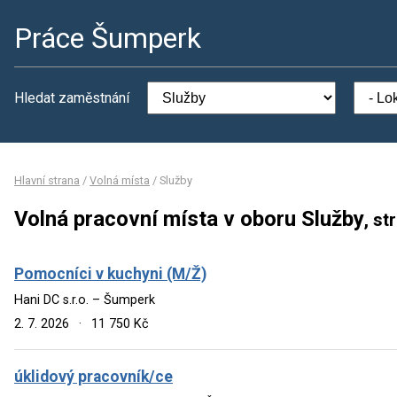
Práce Šumperk
Hledat zaměstnání
Hlavní strana
/
Volná místa
/
Služby
Volná pracovní místa v oboru Služby
, st
Pomocníci v kuchyni (M/Ž)
Hani DC s.r.o. – Šumperk
2. 7. 2026
·
11 750 Kč
úklidový pracovník/ce