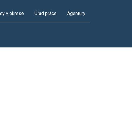
my v okrese
Úřad práce
Agentury