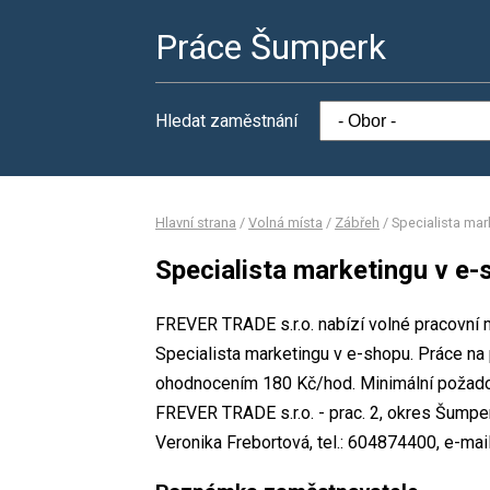
Práce Šumperk
Hledat zaměstnání
Hlavní strana
/
Volná místa
/
Zábřeh
/
Specialista mar
Specialista marketingu v e-
FREVER TRADE s.r.o. nabízí volné pracovní 
Specialista marketingu v e-shopu. Práce n
ohodnocením 180 Kč/hod. Minimální požadov
FREVER TRADE s.r.o. - prac. 2, okres Šumpe
Veronika Frebortová, tel.: 604874400, e-ma