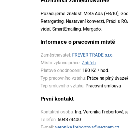
Poznámka zaměstnavatele
Požadujeme znalost: Meta Ads (FB/IG), Goo
Retargeting, Nastavení konverzí, Práci s RO
videí, SmartEmailing, Mergado.
Informace o pracovním místě
Zaměstnavatel:
FREVER TRADE s.r.o.
Místo výkonu práce:
Zábřeh
Platové ohodnocení:
180 Kč / hod.
Typ pracovního vztahu:
Práce na plný úvaze
Typ smluvního vztahu:
Pracovní smlouva
První kontakt
Kontaktní osoba:
Ing. Veronika Frebortová, j
Telefon:
604874400
E-mail:
veronika.frebortova@seznam.cz