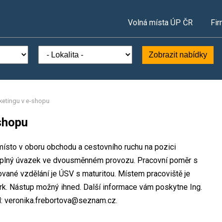
Volná místa ÚP ČR
Fir
Zobrazit nabídky
ketingu v e-shopu
shopu
místo v oboru obchodu a cestovního ruchu na pozici
a plný úvazek ve dvousměnném provozu. Pracovní poměr s
ané vzdělání je ÚSV s maturitou. Místem pracoviště je
rk. Nástup možný ihned. Další informace vám poskytne Ing.
il: veronika.frebortova@seznam.cz.