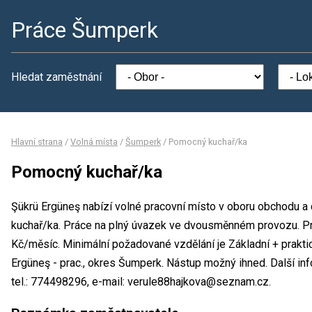
Práce Šumperk
Hledat zaměstnání
Hlavní strana
/
Volná místa
/
Šumperk
/
Pomocný kuchař/ka
Pomocný kuchař/ka
Şükrü Ergüneş nabízí volné pracovní místo v oboru obchodu a
kuchař/ka. Práce na plný úvazek ve dvousměnném provozu. 
Kč/měsíc. Minimální požadované vzdělání je Základní + prakti
Ergüneş - prac., okres Šumperk. Nástup možný ihned. Další i
tel.: 774498296, e-mail: verule88hajkova@seznam.cz.