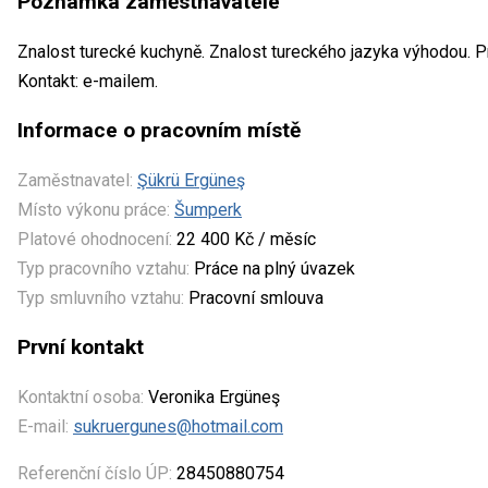
Poznámka zaměstnavatele
Znalost turecké kuchyně. Znalost tureckého jazyka výhodou. P
Kontakt: e-mailem.
Informace o pracovním místě
Zaměstnavatel:
Şükrü Ergüneş
Místo výkonu práce:
Šumperk
Platové ohodnocení:
22 400 Kč / měsíc
Typ pracovního vztahu:
Práce na plný úvazek
Typ smluvního vztahu:
Pracovní smlouva
První kontakt
Kontaktní osoba:
Veronika Ergüneş
E-mail:
sukruergunes@hotmail.com
Referenční číslo ÚP:
28450880754