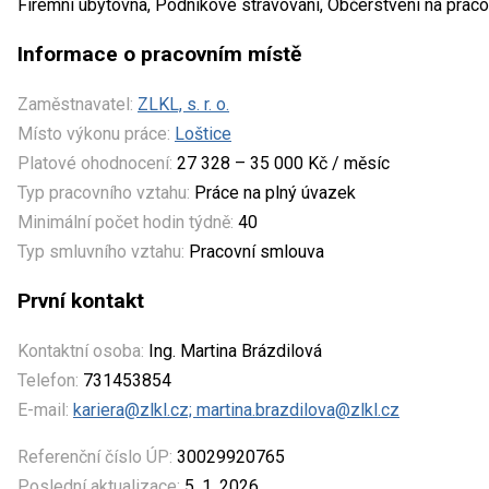
Firemní ubytovna, Podnikové stravování, Občerstvení na pracov
Informace o pracovním místě
Zaměstnavatel:
ZLKL, s. r. o.
Místo výkonu práce:
Loštice
Platové ohodnocení:
27 328 – 35 000 Kč / měsíc
Typ pracovního vztahu:
Práce na plný úvazek
Minimální počet hodin týdně:
40
Typ smluvního vztahu:
Pracovní smlouva
První kontakt
Kontaktní osoba:
Ing. Martina Brázdilová
Telefon:
731453854
E-mail:
kariera@zlkl.cz; martina.brazdilova@zlkl.cz
Referenční číslo ÚP:
30029920765
Poslední aktualizace:
5. 1. 2026