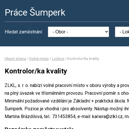
Práce Šumperk
Hledat zaměstnání
Hlavní strana
/
Volná místa
/
Loštice
/
Kontrolor/ka kvality
Kontrolor/ka kvality
ZLKL, s. r. o. nabízí volné pracovní místo v oboru výroby a pro
na plný úvazek ve třísměnném provozu. Pracovní poměr s oh
Minimální požadované vzdělání je Základní + praktická škola. Mí
Šumperk. Pozice je vhodná i pro absolventy. Nástup možný ih
Martina Brázdilová, tel.: 731453854, e-mail: kariera@zlkl.cz; m