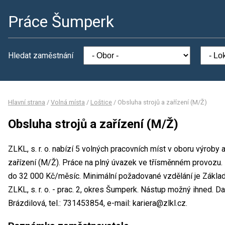
Práce Šumperk
Hledat zaměstnání
Hlavní strana
/
Volná místa
/
Loštice
/
Obsluha strojů a zařízení (M/Ž)
Obsluha strojů a zařízení (M/Ž)
ZLKL, s. r. o. nabízí 5 volných pracovních míst v oboru výroby 
zařízení (M/Ž). Práce na plný úvazek ve třísměnném provozu
do 32 000 Kč/měsíc. Minimální požadované vzdělání je Základn
ZLKL, s. r. o. - prac. 2, okres Šumperk. Nástup možný ihned. D
Brázdilová, tel.: 731453854, e-mail: kariera@zlkl.cz.