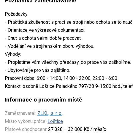
Poznámka zaměstnavatele
Požadavky:
- Praktická zkušenost s prací se stroji nebo ochota se to nauči
- Orientace ve výkresové dokumentaci.
- Chuť a ochota velmi dobře pracovat.
- Vzdělání ve strojírenském oboru výhodou.
Výhody:
- Proplatíme vám všechny přesčasy, do práce vás zaškolíme.
- Ubytování je pro vás zajištěno.
Pracovní doba: 6:00 - 14:00, 14:00 - 22:00, 22:00 - 6:00
Kontakt: osobně Loštice Palackého 797/28 9-15:00 hod., telef
Informace o pracovním místě
Zaměstnavatel:
ZLKL, s. r. o.
Místo výkonu práce:
Loštice
Platové ohodnocení:
27 328 – 32 000 Kč / měsíc