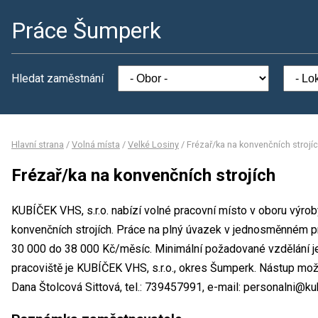
Práce Šumperk
Hledat zaměstnání
Hlavní strana
/
Volná místa
/
Velké Losiny
/
Frézař/ka na konvenčních strojí
Frézař/ka na konvenčních strojích
KUBÍČEK VHS, s.r.o. nabízí volné pracovní místo v oboru výrob
konvenčních strojích. Práce na plný úvazek v jednosměnném 
30 000 do 38 000 Kč/měsíc. Minimální požadované vzdělání j
pracoviště je KUBÍČEK VHS, s.r.o., okres Šumperk. Nástup mo
Dana Štolcová Sittová, tel.: 739457991, e-mail: personalni@ku