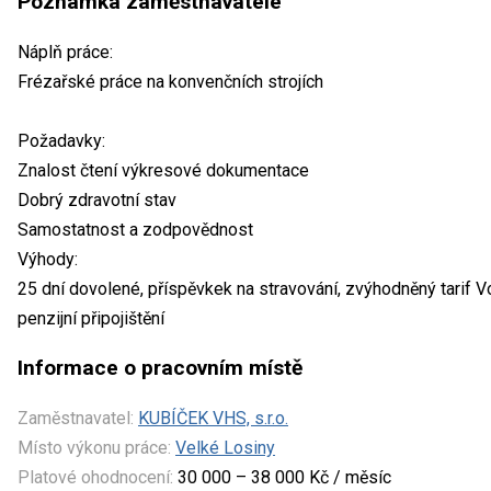
Poznámka zaměstnavatele
Náplň práce:
Frézařské práce na konvenčních strojích
Požadavky:
Znalost čtení výkresové dokumentace
Dobrý zdravotní stav
Samostatnost a zodpovědnost
Výhody:
25 dní dovolené, příspěvkek na stravování, zvýhodněný tarif V
penzijní připojištění
Informace o pracovním místě
Zaměstnavatel:
KUBÍČEK VHS, s.r.o.
Místo výkonu práce:
Velké Losiny
Platové ohodnocení:
30 000 – 38 000 Kč / měsíc