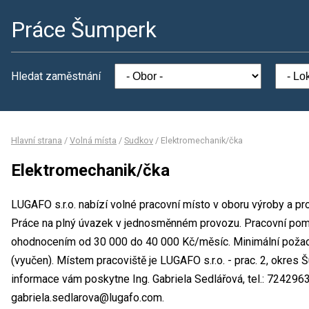
Práce Šumperk
Hledat zaměstnání
Hlavní strana
/
Volná místa
/
Sudkov
/
Elektromechanik/čka
Elektromechanik/čka
LUGAFO s.r.o. nabízí volné pracovní místo v oboru výroby a p
Práce na plný úvazek v jednosměnném provozu. Pracovní pomě
ohodnocením od 30 000 do 40 000 Kč/měsíc. Minimální požad
(vyučen). Místem pracoviště je LUGAFO s.r.o. - prac. 2, okres
informace vám poskytne Ing. Gabriela Sedlářová, tel.: 7242963
gabriela.sedlarova@lugafo.com.