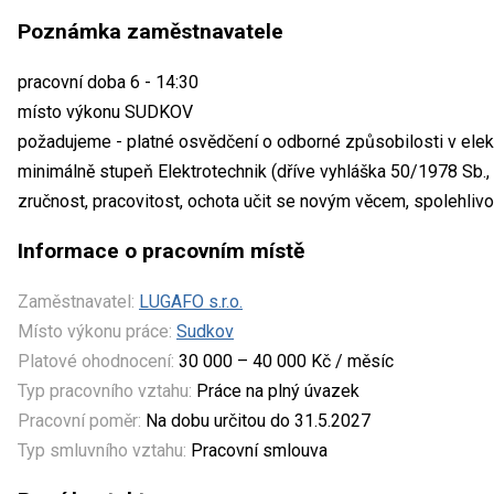
Poznámka zaměstnavatele
pracovní doba 6 - 14:30
místo výkonu SUDKOV
požadujeme - platné osvědčení o odborné způsobilosti v elek
minimálně stupeň Elektrotechnik (dříve vyhláška 50/1978 Sb., 
zručnost, pracovitost, ochota učit se novým věcem, spolehlivo
Informace o pracovním místě
Zaměstnavatel:
LUGAFO s.r.o.
Místo výkonu práce:
Sudkov
Platové ohodnocení:
30 000 – 40 000 Kč / měsíc
Typ pracovního vztahu:
Práce na plný úvazek
Pracovní poměr:
Na dobu určitou do 31.5.2027
Typ smluvního vztahu:
Pracovní smlouva