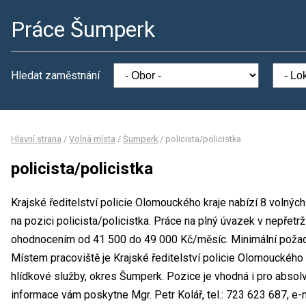
Práce Šumperk
Hledat zaměstnání
Hlavní strana
/
Volná místa
/
Šumperk
/
policista/policistka
policista/policistka
Krajské ředitelství policie Olomouckého kraje nabízí 8 volnýc
na pozici policista/policistka. Práce na plný úvazek v nepřet
ohodnocením od 41 500 do 49 000 Kč/měsíc. Minimální požado
Místem pracoviště je Krajské ředitelství policie Olomouckého
hlídkové služby, okres Šumperk. Pozice je vhodná i pro absol
informace vám poskytne Mgr. Petr Kolář, tel.: 723 623 687, e-