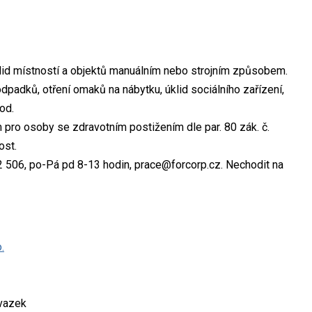
lid místností a objektů manuálním nebo strojním způsobem.
dpadků, otření omaků na nábytku, úklid sociálního zařízení,
od.
pro osoby se zdravotním postižením dle par. 80 zák. č.
ost.
 506, po-Pá pd 8-13 hodin, prace@forcorp.cz. Nechodit na
.
úvazek