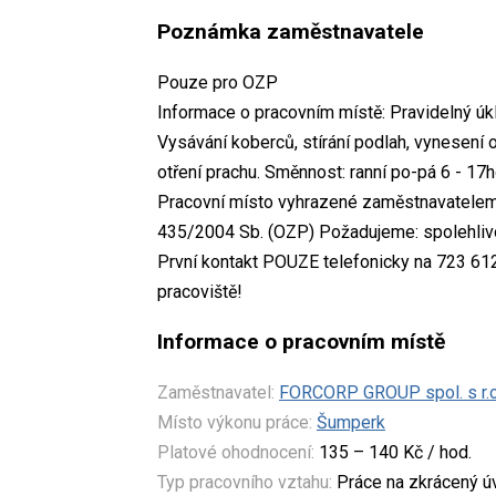
Poznámka zaměstnavatele
Pouze pro OZP
Informace o pracovním místě: Pravidelný úk
Vysávání koberců, stírání podlah, vynesení o
otření prachu. Směnnost: ranní po-pá 6 - 17h
Pracovní místo vyhrazené zaměstnavatelem 
435/2004 Sb. (OZP) Požadujeme: spolehliv
První kontakt POUZE telefonicky na 723 612
pracoviště!
Informace o pracovním místě
Zaměstnavatel:
FORCORP GROUP spol. s r.o
Místo výkonu práce:
Šumperk
Platové ohodnocení:
135 – 140 Kč / hod.
Typ pracovního vztahu:
Práce na zkrácený 