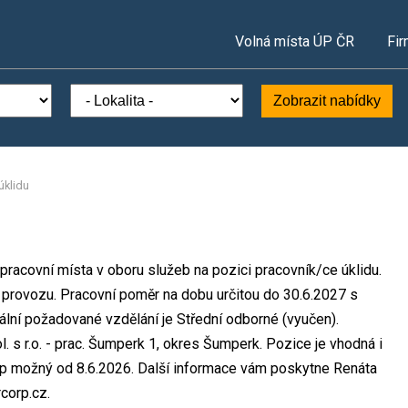
Volná místa ÚP ČR
Fir
Zobrazit nabídky
úklidu
racovní místa v oboru služeb na pozici pracovník/ce úklidu.
rovozu. Pracovní poměr na dobu určitou do 30.6.2027 s
ní požadované vzdělání je Střední odborné (vyučen).
 r.o. - prac. Šumperk 1, okres Šumperk. Pozice je vhodná i
p možný od 8.6.2026. Další informace vám poskytne Renáta
corp.cz.