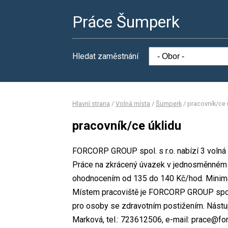
Práce Šumperk
Hledat zaměstnání
Hlavní strana
/
Volná místa
/
Šumperk
/
pracovník/ce 
pracovník/ce úklidu
FORCORP GROUP spol. s r.o. nabízí 3 volná p
Práce na zkrácený úvazek v jednosměnném p
ohodnocením od 135 do 140 Kč/hod. Minimál
Místem pracoviště je FORCORP GROUP spol. s
pro osoby se zdravotním postižením. Nástu
Marková, tel.: 723612506, e-mail: prace@for