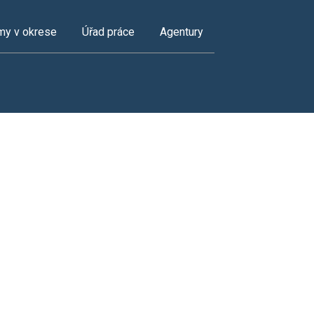
my v okrese
Úřad práce
Agentury