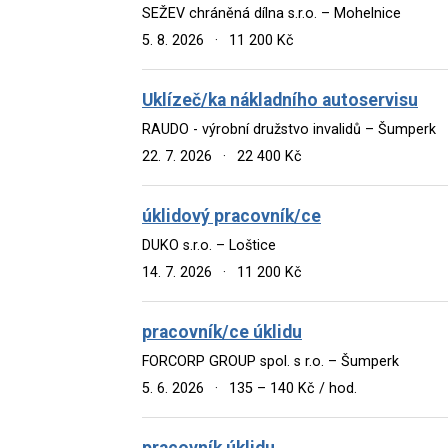
SEŽEV chráněná dílna s.r.o. – Mohelnice
5. 8. 2026
·
11 200 Kč
Uklízeč/ka nákladního autoservisu
RAUDO - výrobní družstvo invalidů – Šumperk
22. 7. 2026
·
22 400 Kč
úklidový pracovník/ce
DUKO s.r.o. – Loštice
14. 7. 2026
·
11 200 Kč
pracovník/ce úklidu
FORCORP GROUP spol. s r.o. – Šumperk
5. 6. 2026
·
135 – 140 Kč / hod.
pracovník úklidu