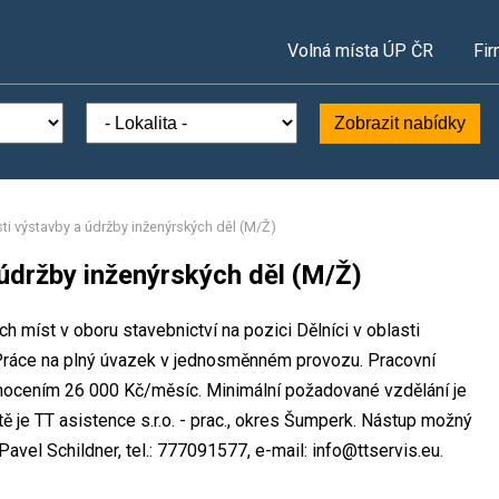
Volná místa ÚP ČR
Fir
Zobrazit nabídky
sti výstavby a údržby inženýrských děl (M/Ž)
 údržby inženýrských děl (M/Ž)
ch míst v oboru stavebnictví na pozici Dělníci v oblasti
 Práce na plný úvazek v jednosměnném provozu. Pracovní
nocením 26 000 Kč/měsíc. Minimální požadované vzdělání je
ě je TT asistence s.r.o. - prac., okres Šumperk. Nástup možný
avel Schildner, tel.: 777091577, e-mail: info@ttservis.eu.