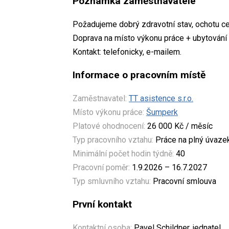
Poznámka zaměstnavatele
Požadujeme dobrý zdravotní stav, ochotu ce
Doprava na místo výkonu práce + ubytování 
Kontakt: telefonicky, e-mailem.
Informace o pracovním místě
Zaměstnavatel:
TT asistence s.r.o.
Místo výkonu práce:
Šumperk
Platové ohodnocení:
26 000 Kč / měsíc
Typ pracovního vztahu:
Práce na plný úvaze
Minimální počet hodin týdně:
40
Pracovní poměr:
1.9.2026 – 16.7.2027
Typ smluvního vztahu:
Pracovní smlouva
První kontakt
Kontaktní osoba:
Pavel Schildner, jednatel