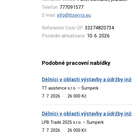
Telefon:
777091577
E-mail:
info@ttservis.eu
Referenční číslo ÚP:
33274820734
Poslední aktualizace:
10. 6. 2026
Podobné pracovní nabídky
Dělníci v oblasti výstavby a údržby in
TT asistence s.r.o. – Šumperk
7. 7. 2026
·
26 000 Kč
Dělníci v oblasti výstavby a údržby in
LPB Trade 2025 s.r.o. – Šumperk
7. 7. 2026
·
26 000 Kč