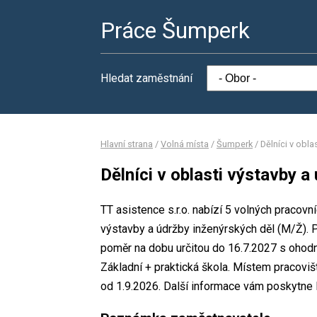
Práce Šumperk
Hledat zaměstnání
Hlavní strana
/
Volná místa
/
Šumperk
/
Dělníci v obla
Dělníci v oblasti výstavby a
TT asistence s.r.o. nabízí 5 volných pracovní
výstavby a údržby inženýrských děl (M/Ž).
poměr na dobu určitou do 16.7.2027 s ohod
Základní + praktická škola. Místem pracovišt
od 1.9.2026. Další informace vám poskytne P