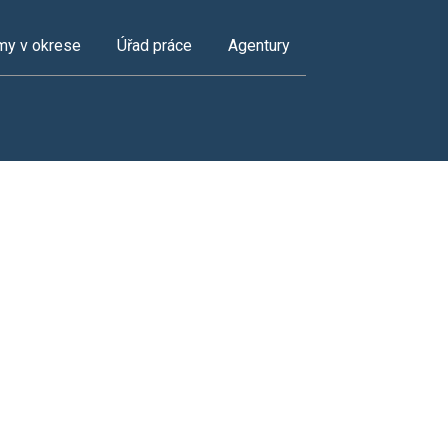
my v okrese
Úřad práce
Agentury