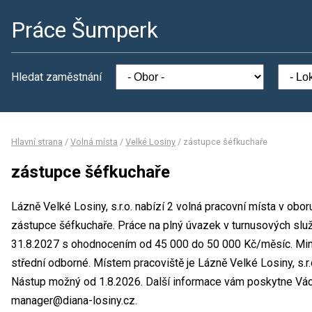
Práce Šumperk
Hledat zaměstnání
Hlavní strana
/
Volná místa
/
Velké Losiny
/
zástupce šéfkuchaře
zástupce šéfkuchaře
Lázně Velké Losiny, s.r.o. nabízí 2 volná pracovní místa v obo
zástupce šéfkuchaře. Práce na plný úvazek v turnusových slu
31.8.2027 s ohodnocením od 45 000 do 50 000 Kč/měsíc. Mini
střední odborné. Místem pracoviště je Lázně Velké Losiny, s.r.
Nástup možný od 1.8.2026. Další informace vám poskytne Václa
manager@diana-losiny.cz.