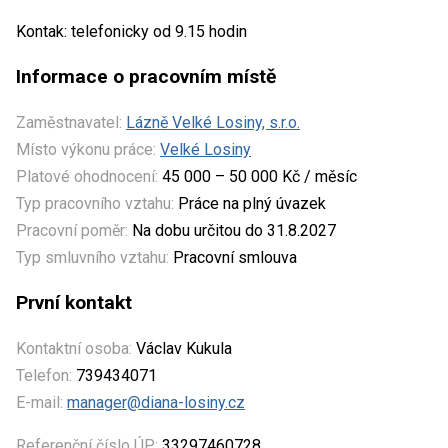
Kontak: telefonicky od 9.15 hodin
Informace o pracovním místě
Zaměstnavatel:
Lázně Velké Losiny, s.r.o.
Místo výkonu práce:
Velké Losiny
Platové ohodnocení:
45 000 – 50 000 Kč / měsíc
Typ pracovního vztahu:
Práce na plný úvazek
Pracovní poměr:
Na dobu určitou do 31.8.2027
Typ smluvního vztahu:
Pracovní smlouva
První kontakt
Kontaktní osoba:
Václav Kukula
Telefon:
739434071
E-mail:
manager@diana-losiny.cz
Referenční číslo ÚP:
33297460728