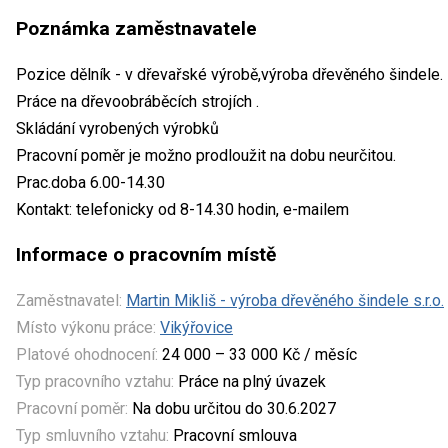
Poznámka zaměstnavatele
Pozice dělník - v dřevařské výrobě,výroba dřevěného šindele.
Práce na dřevoobráběcích strojích .
Skládání vyrobených výrobků
Pracovní poměr je možno prodloužit na dobu neurčitou.
Prac.doba 6.00-14.30
Kontakt: telefonicky od 8-14.30 hodin, e-mailem
Informace o pracovním místě
Zaměstnavatel:
Martin Mikliš - výroba dřevěného šindele s.r.o.
Místo výkonu práce:
Vikýřovice
Platové ohodnocení:
24 000 – 33 000 Kč / měsíc
Typ pracovního vztahu:
Práce na plný úvazek
Pracovní poměr:
Na dobu určitou do 30.6.2027
Typ smluvního vztahu:
Pracovní smlouva