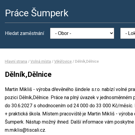
Práce Šumperk
Hledat zaměstnání
Hlavní strana
/
Volná místa
/
Vikýřovice
/
Dělník,Dělnice
Dělník,Dělnice
Martin Mikliš - výroba dřevěného šindele s.r.o. nabízí volné p
pozici Dělník,Dělnice. Práce na plný úvazek v jednosměnném 
do 30.6.2027 s ohodnocením od 24 000 do 33 000 Kč/měsíc. M
+ praktická škola. Místem pracoviště je Martin Mikliš - výroba d
Šumperk. Nástup možný ihned. Další informace vám poskytne Ma
m.miklis@tiscali.cz.