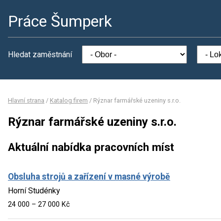
Práce Šumperk
Hledat zaměstnání
Hlavní strana
/
Katalog firem
/
Rýznar farmářské uzeniny s.r.o.
Rýznar farmářské uzeniny s.r.o.
Aktuální nabídka pracovních míst
Obsluha strojů a zařízení v masné výrobě
Horní Studénky
24 000 – 27 000 Kč