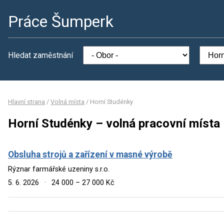
Práce Šumperk
Hledat zaměstnání
Hlavní strana
/
Volná místa
/
Horní Studénky
Horní Studénky – volná pracovní místa
Obsluha strojů a zařízení v masné výrobě
Rýznar farmářské uzeniny s.r.o.
5. 6. 2026
·
24 000 – 27 000 Kč