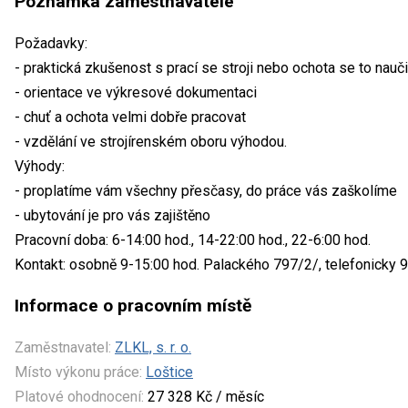
Poznámka zaměstnavatele
Požadavky:
- praktická zkušenost s prací se stroji nebo ochota se to nauči
- orientace ve výkresové dokumentaci
- chuť a ochota velmi dobře pracovat
- vzdělání ve strojírenském oboru výhodou.
Výhody:
- proplatíme vám všechny přesčasy, do práce vás zaškolíme
- ubytování je pro vás zajištěno
Pracovní doba: 6-14:00 hod., 14-22:00 hod., 22-6:00 hod.
Kontakt: osobně 9-15:00 hod. Palackého 797/2/, telefonicky 9
Informace o pracovním místě
Zaměstnavatel:
ZLKL, s. r. o.
Místo výkonu práce:
Loštice
Platové ohodnocení:
27 328 Kč / měsíc