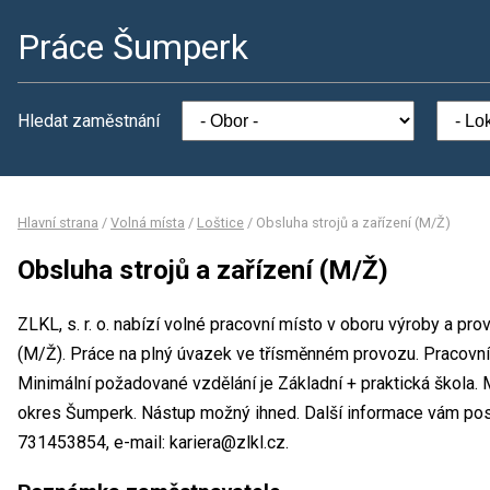
Práce Šumperk
Hledat zaměstnání
Hlavní strana
/
Volná místa
/
Loštice
/
Obsluha strojů a zařízení (M/Ž)
Obsluha strojů a zařízení (M/Ž)
ZLKL, s. r. o. nabízí volné pracovní místo v oboru výroby a pro
(M/Ž). Práce na plný úvazek ve třísměnném provozu. Pracov
Minimální požadované vzdělání je Základní + praktická škola. Mís
okres Šumperk. Nástup možný ihned. Další informace vám posky
731453854, e-mail: kariera@zlkl.cz.